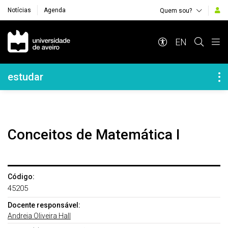
Notícias
Agenda
Quem sou?
Navegação Principal
EN
Navegação Lateral
estudar
Conceitos de Matemática I
Código:
45205
Docente responsável:
Andreia Oliveira Hall