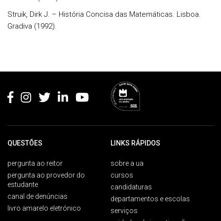
Struik, Dirk J. – História Concisa das Matemáticas. Lisboa.
Gradiva (1992).
Rodapé
QUESTÕES
LINKS RÁPIDOS
pergunta ao reitor
sobre a ua
pergunta ao provedor do
cursos
estudante
candidaturas
canal de denúncias
departamentos e escolas
livro amarelo eletrónico
serviços