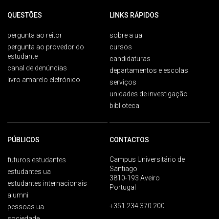
QUESTÕES
LINKS RÁPIDOS
pergunta ao reitor
sobre a ua
pergunta ao provedor do
cursos
estudante
candidaturas
canal de denúncias
departamentos e escolas
livro amarelo eletrónico
serviços
unidades de investigação
biblioteca
PÚBLICOS
CONTACTOS
Campus Universitário de
futuros estudantes
Santiago
estudantes ua
3810-193 Aveiro
estudantes internacionais
Portugal
alumni
+351 234 370 200
pessoas ua
sociedade