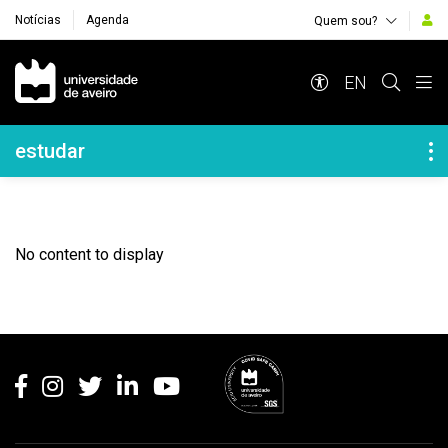
Notícias
Agenda
Quem sou?
Navegação Principal
EN
Navegação Lateral
estudar
No content to display
Rodapé