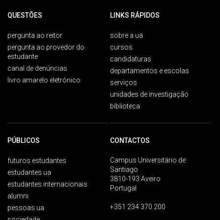
QUESTÕES
LINKS RÁPIDOS
pergunta ao reitor
sobre a ua
pergunta ao provedor do
cursos
estudante
candidaturas
canal de denúncias
departamentos e escolas
livro amarelo eletrónico
serviços
unidades de investigação
biblioteca
PÚBLICOS
CONTACTOS
Campus Universitário de
futuros estudantes
Santiago
estudantes ua
3810-193 Aveiro
estudantes internacionais
Portugal
alumni
+351 234 370 200
pessoas ua
sociedade