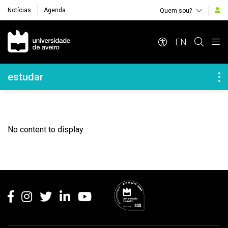
Notícias
Agenda
Quem sou?
Navegação Principal
EN
Navegação Lateral
estudar
No content to display
Rodapé