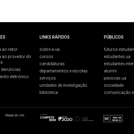
ES
LINKS RÁPIDOS
PÚBLICOS
 ao reitor
sobre a ua
futuros estudan
a ao provedor do
cursos
estudantes ua
te
candidaturas
estudantes inte
e denúncias
departamentos e escolas
alumni
arelo eletrónico
serviços
pessoas ua
unidades de investigação
sociedade
biblioteca
comunicação e
Mapa do site