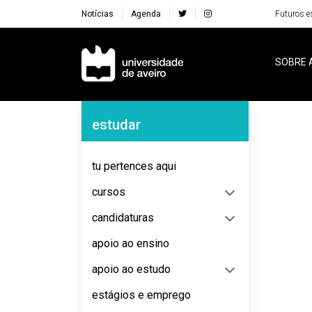
Notícias
Agenda
Futuros e
Navegação Principal
SOBRE 
Navegação Lateral
estudar
No content to display
tu pertences aqui
cursos
candidaturas
apoio ao ensino
apoio ao estudo
estágios e emprego