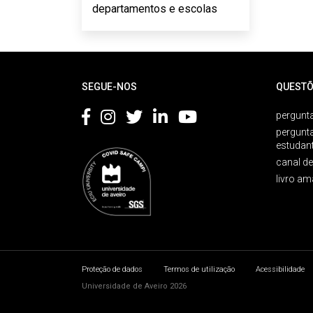
departamentos e escolas
Rodapé
SEGUE-NOS
QUESTÕ
pergunta
pergunt
estudan
canal d
livro am
Proteção de dados
Termos de utilização
Acessibilidade
Universidade de Aveiro 2026