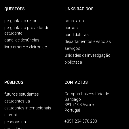
QUESTÕES
LINKS RÁPIDOS
pergunta ao reitor
sobre a ua
pergunta ao provedor do
cursos
estudante
candidaturas
canal de denúncias
departamentos e escolas
livro amarelo eletrónico
serviços
unidades de investigação
biblioteca
PÚBLICOS
CONTACTOS
Campus Universitário de
futuros estudantes
Santiago
estudantes ua
3810-193 Aveiro
estudantes internacionais
Portugal
alumni
+351 234 370 200
pessoas ua
sociedade