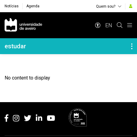
Notícias
Agenda
Quem sou?
Navegação Principal
EN
Navegação Lateral
estudar
No content to display
Rodapé