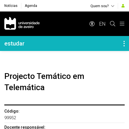
Notícias
Agenda
Quem sou?
Navegação Principal
EN
Navegação Lateral
estudar
Projecto Temático em
Telemática
Código:
99952
Docente responsável: