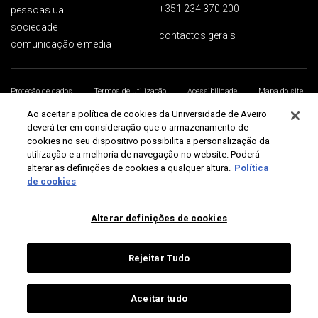
+351 234 370 200
pessoas ua
sociedade
contactos gerais
comunicação e media
Proteção de dados
Termos de utilização
Acessibilidade
Mapa do site
Universidade de Aveiro 2026
Ao aceitar a política de cookies da Universidade de Aveiro
deverá ter em consideração que o armazenamento de
cookies no seu dispositivo possibilita a personalização da
utilização e a melhoria de navegação no website. Poderá
alterar as definições de cookies a qualquer altura.
Política
de cookies
Alterar definições de cookies
Rejeitar Tudo
Aceitar tudo