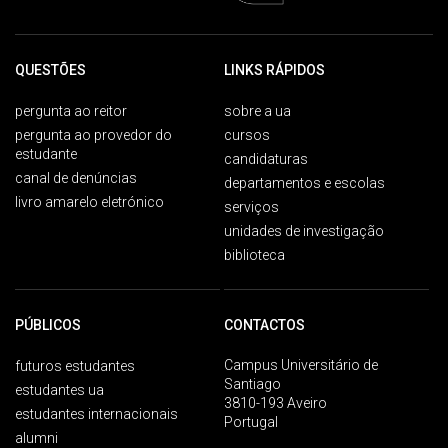
QUESTÕES
LINKS RÁPIDOS
pergunta ao reitor
sobre a ua
pergunta ao provedor do
cursos
estudante
candidaturas
canal de denúncias
departamentos e escolas
livro amarelo eletrónico
serviços
unidades de investigação
biblioteca
PÚBLICOS
CONTACTOS
Campus Universitário de
futuros estudantes
Santiago
estudantes ua
3810-193 Aveiro
estudantes internacionais
Portugal
alumni