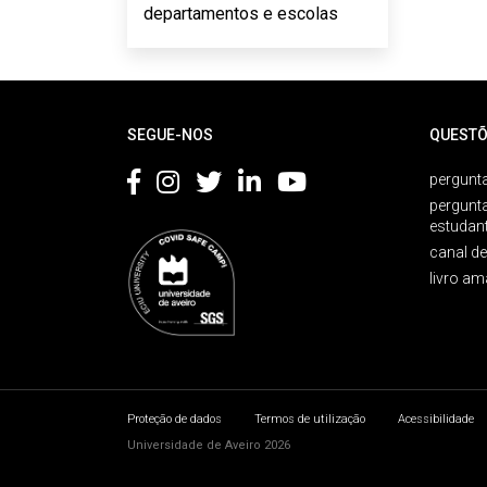
departamentos e escolas
Rodapé
SEGUE-NOS
QUESTÕ
pergunta
pergunt
estudan
canal d
livro am
Proteção de dados
Termos de utilização
Acessibilidade
Universidade de Aveiro 2026