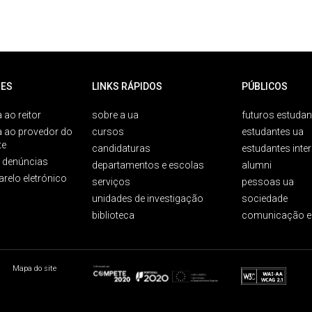
ES
LINKS RÁPIDOS
PÚBLICOS
 ao reitor
sobre a ua
futuros estudan
a ao provedor do
cursos
estudantes ua
te
candidaturas
estudantes inte
e denúncias
departamentos e escolas
alumni
arelo eletrónico
serviços
pessoas ua
unidades de investigação
sociedade
biblioteca
comunicação e
Mapa do site