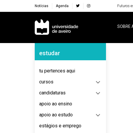
Notícias
Agenda
Futuros e
Navegação Principal
SOBRE 
Navegação Lateral
estudar
No content to display
tu pertences aqui
cursos
candidaturas
apoio ao ensino
apoio ao estudo
estágios e emprego