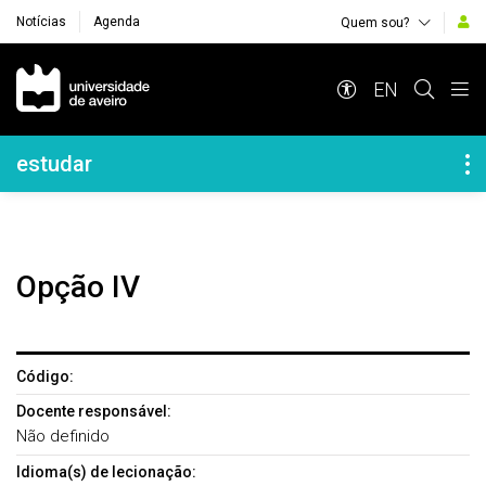
Notícias
Agenda
Quem sou?
Navegação Principal
EN
Navegação Lateral
estudar
Opção IV
Código:
Docente responsável:
Não definido
Idioma(s) de lecionação: