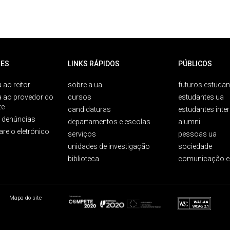
ES
LINKS RÁPIDOS
PÚBLICOS
 ao reitor
sobre a ua
futuros estudan
a ao provedor do
cursos
estudantes ua
te
candidaturas
estudantes inte
e denúncias
departamentos e escolas
alumni
arelo eletrónico
serviços
pessoas ua
unidades de investigação
sociedade
biblioteca
comunicação e
Mapa do site