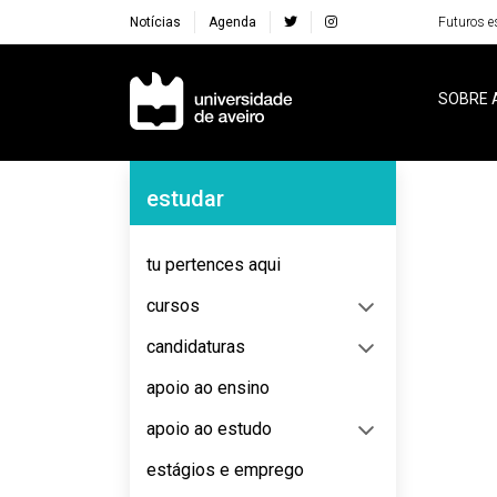
Notícias
Agenda
Futuros e
Navegação Principal
SOBRE 
Navegação Lateral
estudar
No content to display
tu pertences aqui
cursos
candidaturas
apoio ao ensino
apoio ao estudo
estágios e emprego