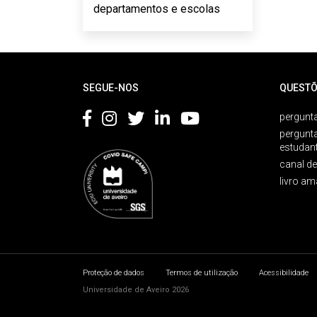
departamentos e escolas
Rodapé
SEGUE-NOS
QUESTÕ
pergunta
pergunt
estudan
canal d
livro am
Proteção de dados
Termos de utilização
Acessibilidade
Universidade de Aveiro 2026