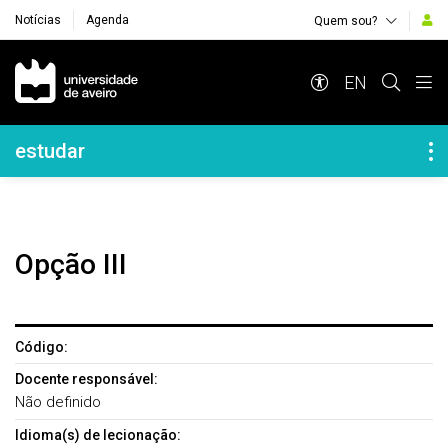
Notícias
Agenda
Quem sou?
Navegação Principal
EN
Navegação Lateral
estudar
Opção III
Código:
Docente responsável:
Não definido
Idioma(s) de lecionação: