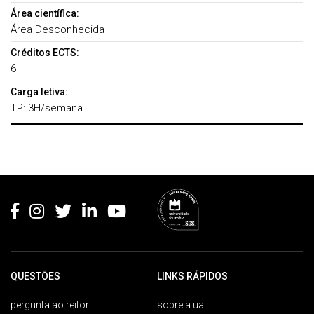
Área científica:
Área Desconhecida
Créditos ECTS:
6
Carga letiva:
TP: 3H/semana
Rodapé
QUESTÕES
LINKS RÁPIDOS
pergunta ao reitor
sobre a ua