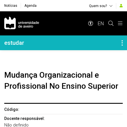
Notícias
Agenda
Quem sou?
Navegação Principal
EN
Navegação Lateral
estudar
Mudança Organizacional e
Profissional No Ensino Superior
Código:
Docente responsável:
Não definido