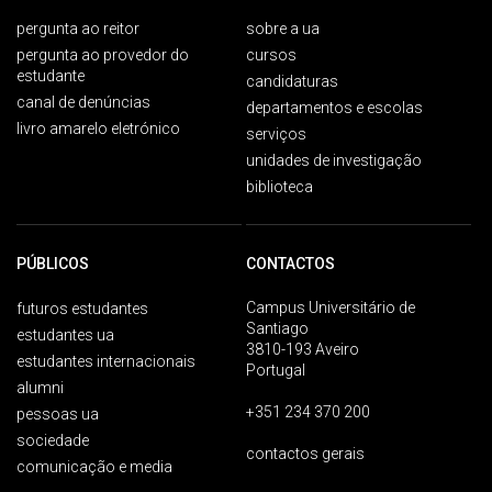
pergunta ao reitor
sobre a ua
pergunta ao provedor do
cursos
estudante
candidaturas
canal de denúncias
departamentos e escolas
livro amarelo eletrónico
serviços
unidades de investigação
biblioteca
PÚBLICOS
CONTACTOS
Campus Universitário de
futuros estudantes
Santiago
estudantes ua
3810-193 Aveiro
estudantes internacionais
Portugal
alumni
+351 234 370 200
pessoas ua
sociedade
contactos gerais
comunicação e media