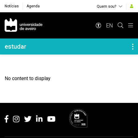
Notícias
Agenda
Quem sou?
Navegação Principal
EN
Navegação Lateral
estudar
No content to display
Rodapé