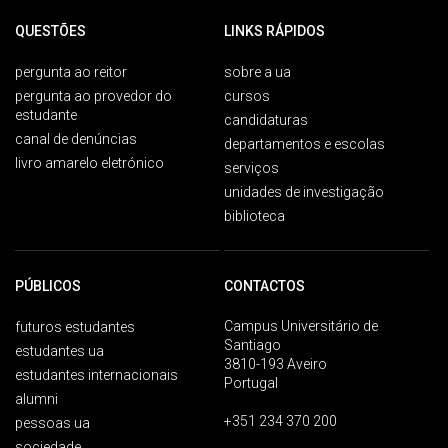
QUESTÕES
LINKS RÁPIDOS
pergunta ao reitor
sobre a ua
pergunta ao provedor do
cursos
estudante
candidaturas
canal de denúncias
departamentos e escolas
livro amarelo eletrónico
serviços
unidades de investigação
biblioteca
PÚBLICOS
CONTACTOS
Campus Universitário de
futuros estudantes
Santiago
estudantes ua
3810-193 Aveiro
estudantes internacionais
Portugal
alumni
+351 234 370 200
pessoas ua
sociedade