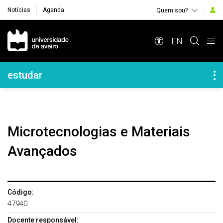
Notícias
Agenda
Quem sou?
Navegação Principal
EN
Navegação Lateral
estudar
Microtecnologias e Materiais
Avançados
Código:
47940
Docente responsável: