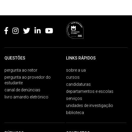
Rodapé
QUESTÕES
LINKS RÁPIDOS
pergunta ao reitor
sobre a ua
pergunta ao provedor do
cursos
estudante
candidaturas
canal de denúncias
departamentos e escolas
livro amarelo eletrónico
serviços
unidades de investigação
biblioteca