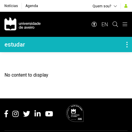
Notícias
Agenda
Quem sou?
Navegação Principal
EN
Navegação Lateral
estudar
No content to display
Rodapé