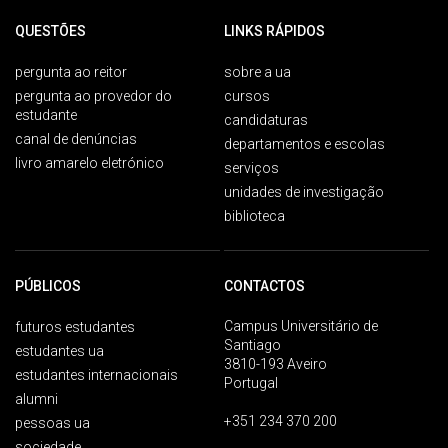
QUESTÕES
LINKS RÁPIDOS
pergunta ao reitor
sobre a ua
pergunta ao provedor do
cursos
estudante
candidaturas
canal de denúncias
departamentos e escolas
livro amarelo eletrónico
serviços
unidades de investigação
biblioteca
PÚBLICOS
CONTACTOS
Campus Universitário de
futuros estudantes
Santiago
estudantes ua
3810-193 Aveiro
estudantes internacionais
Portugal
alumni
+351 234 370 200
pessoas ua
sociedade