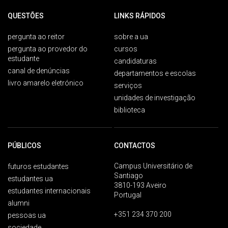
QUESTÕES
LINKS RÁPIDOS
pergunta ao reitor
sobre a ua
pergunta ao provedor do
cursos
estudante
candidaturas
canal de denúncias
departamentos e escolas
livro amarelo eletrónico
serviços
unidades de investigação
biblioteca
PÚBLICOS
CONTACTOS
Campus Universitário de
futuros estudantes
Santiago
estudantes ua
3810-193 Aveiro
estudantes internacionais
Portugal
alumni
+351 234 370 200
pessoas ua
sociedade