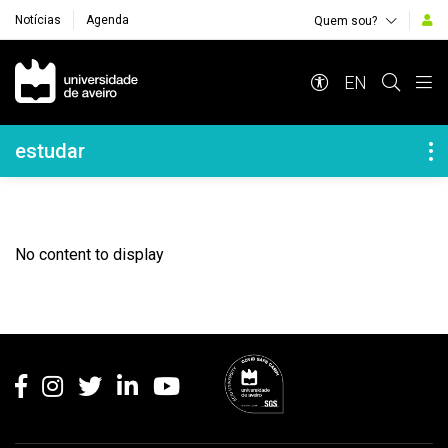
Notícias
Agenda
Quem sou?
Navegação Principal
EN
Navegação Lateral
estudar
No content to display
Rodapé