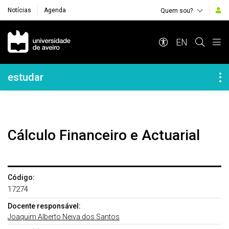
Notícias
Agenda
Quem sou?
Navegação Principal
EN
Navegação Lateral
estudar
Cálculo Financeiro e Actuarial
Código:
17274
Docente responsável:
Joaquim Alberto Neiva dos Santos