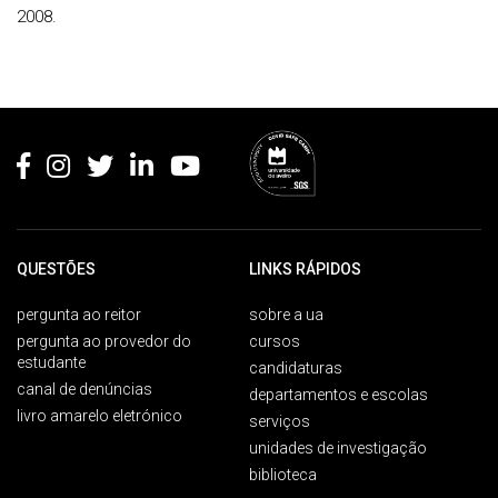
2008.
Rodapé
QUESTÕES
LINKS RÁPIDOS
pergunta ao reitor
sobre a ua
pergunta ao provedor do
cursos
estudante
candidaturas
canal de denúncias
departamentos e escolas
livro amarelo eletrónico
serviços
unidades de investigação
biblioteca