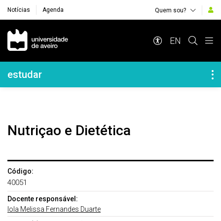
Notícias
Agenda
Quem sou?
Navegação Principal
EN
Navegação Lateral
estudar
Nutriçao e Dietética
Código:
40051
Docente responsável:
Iola Melissa Fernandes Duarte