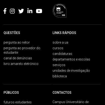
Rodapé
QUESTÕES
LINKS RÁPIDOS
pergunta ao reitor
sobre a ua
pergunta ao provedor do
cursos
estudante
candidaturas
canal de denúncias
departamentos e escolas
livro amarelo eletrónico
serviços
unidades de investigação
biblioteca
PÚBLICOS
CONTACTOS
Campus Universitário de
futuros estudantes