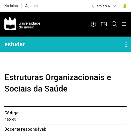
Notícias
Agenda
Quem sou?
Navegação Principal
EN
Navegação Lateral
estudar
Estruturas Organizacionais e
Sociais da Saúde
Código:
45889
Docente responsável: