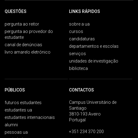
QUESTÕES
LINKS RÁPIDOS
pergunta ao reitor
sobre a ua
pergunta ao provedor do
cursos
estudante
candidaturas
canal de denúncias
departamentos e escolas
livro amarelo eletrónico
serviços
unidades de investigação
biblioteca
PÚBLICOS
CONTACTOS
Campus Universitário de
futuros estudantes
Santiago
estudantes ua
3810-193 Aveiro
estudantes internacionais
Portugal
alumni
+351 234 370 200
pessoas ua