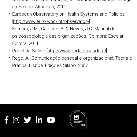
na Europa. Almedina, 2011.
European Observatory on Health Systems and Policies
[
http://www.euro.who/int/observatory
].
Ferreira, J.M., Caetano, A. & Neves, J.G. Manual de
psicossociologia das organizações. Coimbra: Escolar
Editora, 2011.
Portal da Saúde [
http://www.portaldasaude.pt
].
Rego, A., Comunicação pessoal e organizacional: Teoria e
Prática. Lisboa: Edições Sílabo, 2007.
Rodapé