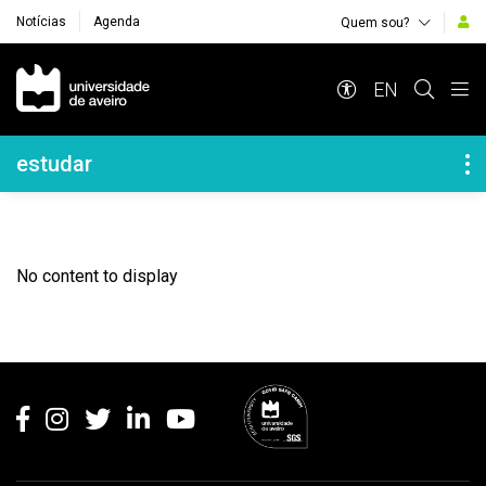
Notícias
Agenda
Quem sou?
Navegação Principal
EN
Navegação Lateral
estudar
No content to display
Rodapé