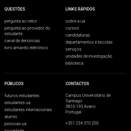
QUESTÕES
LINKS RÁPIDOS
pergunta ao reitor
sobre a ua
pergunta ao provedor do
cursos
estudante
candidaturas
canal de denúncias
departamentos e escolas
livro amarelo eletrónico
serviços
unidades de investigação
biblioteca
PÚBLICOS
CONTACTOS
Campus Universitário de
futuros estudantes
Santiago
estudantes ua
3810-193 Aveiro
estudantes internacionais
Portugal
alumni
+351 234 370 200
pessoas ua
sociedade