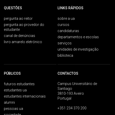
QUESTÕES
LINKS RÁPIDOS
pergunta ao reitor
sobre a ua
pergunta ao provedor do
cursos
estudante
candidaturas
canal de denúncias
departamentos e escolas
livro amarelo eletrónico
serviços
unidades de investigação
biblioteca
PÚBLICOS
CONTACTOS
Campus Universitário de
futuros estudantes
Santiago
estudantes ua
3810-193 Aveiro
estudantes internacionais
Portugal
alumni
+351 234 370 200
pessoas ua
sociedade