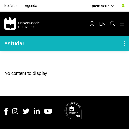
Notícias
Agenda
Quem sou?
Navegação Principal
EN
Navegação Lateral
estudar
No content to display
Rodapé