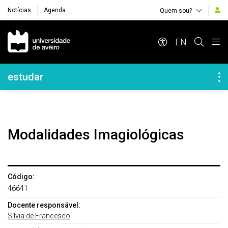
Notícias
Agenda
Quem sou?
Navegação Principal
EN
Navegação Lateral
estudar
Modalidades Imagiológicas
Código:
46641
Docente responsável:
Sílvia de Francesco