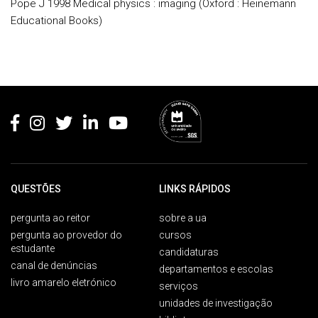
Pope J 1998 Medical physics : imaging (Oxford : Heinemann
Educational Books)
Rodapé
QUESTÕES
LINKS RÁPIDOS
pergunta ao reitor
sobre a ua
pergunta ao provedor do
cursos
estudante
candidaturas
canal de denúncias
departamentos e escolas
livro amarelo eletrónico
serviços
unidades de investigação