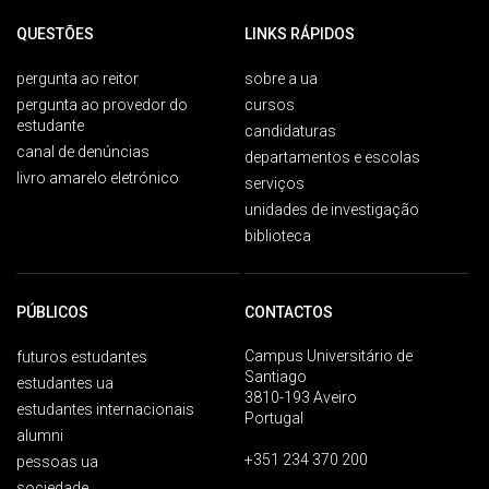
QUESTÕES
LINKS RÁPIDOS
pergunta ao reitor
sobre a ua
pergunta ao provedor do
cursos
estudante
candidaturas
canal de denúncias
departamentos e escolas
livro amarelo eletrónico
serviços
unidades de investigação
biblioteca
PÚBLICOS
CONTACTOS
Campus Universitário de
futuros estudantes
Santiago
estudantes ua
3810-193 Aveiro
estudantes internacionais
Portugal
alumni
+351 234 370 200
pessoas ua
sociedade