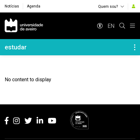
Notícias
Agenda
Quem sou?
Navegação Principal
EN
Navegação Lateral
estudar
No content to display
Rodapé