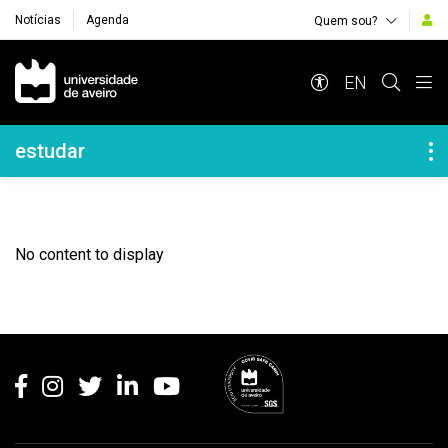
Notícias
Agenda
Quem sou?
Navegação Principal
EN
Navegação Lateral
estudar
No content to display
Rodapé