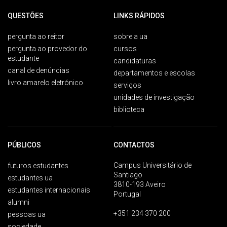
QUESTÕES
LINKS RÁPIDOS
pergunta ao reitor
sobre a ua
pergunta ao provedor do
cursos
estudante
candidaturas
canal de denúncias
departamentos e escolas
livro amarelo eletrónico
serviços
unidades de investigação
biblioteca
PÚBLICOS
CONTACTOS
Campus Universitário de
futuros estudantes
Santiago
estudantes ua
3810-193 Aveiro
estudantes internacionais
Portugal
alumni
+351 234 370 200
pessoas ua
sociedade