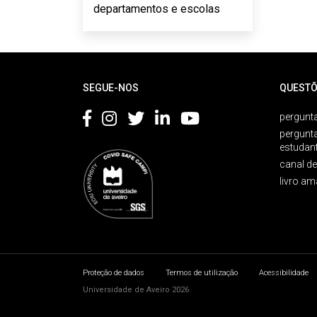
departamentos e escolas
Rodapé
SEGUE-NOS
QUESTÕ
pergunta
pergunt
estudan
canal d
livro am
Proteção de dados
Termos de utilização
Acessibilidade
Universidade de Aveiro 2026