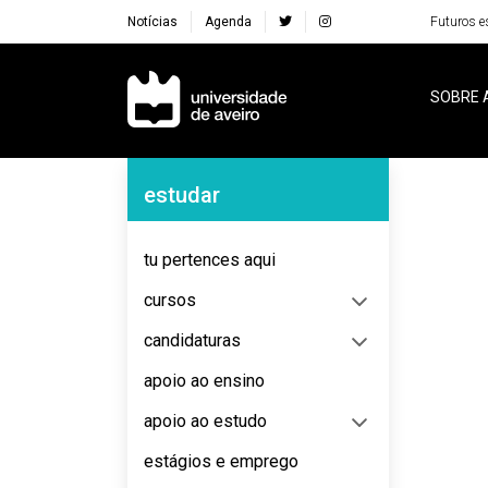
Notícias
Agenda
Futuros e
Navegação Principal
SOBRE 
Navegação Lateral
estudar
No content to display
tu pertences aqui
cursos
candidaturas
apoio ao ensino
apoio ao estudo
estágios e emprego