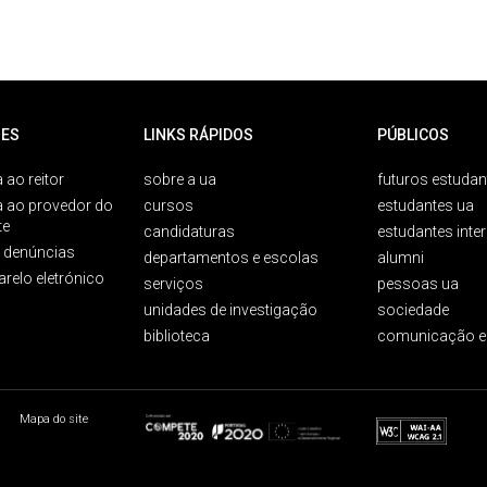
ES
LINKS RÁPIDOS
PÚBLICOS
 ao reitor
sobre a ua
futuros estudan
a ao provedor do
cursos
estudantes ua
te
candidaturas
estudantes inte
e denúncias
departamentos e escolas
alumni
arelo eletrónico
serviços
pessoas ua
unidades de investigação
sociedade
biblioteca
comunicação e
Mapa do site