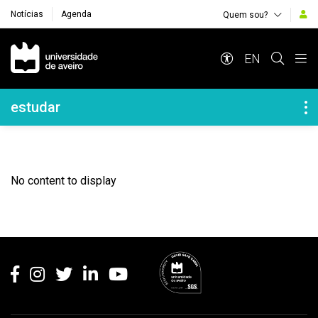
Notícias
Agenda
Quem sou?
Navegação Principal
EN
Navegação Lateral
estudar
No content to display
Rodapé