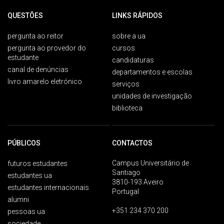
QUESTÕES
LINKS RÁPIDOS
pergunta ao reitor
sobre a ua
pergunta ao provedor do
cursos
estudante
candidaturas
canal de denúncias
departamentos e escolas
livro amarelo eletrónico
serviços
unidades de investigação
biblioteca
PÚBLICOS
CONTACTOS
Campus Universitário de
futuros estudantes
Santiago
estudantes ua
3810-193 Aveiro
estudantes internacionais
Portugal
alumni
+351 234 370 200
pessoas ua
sociedade