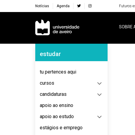
Notícias
Agenda
Futuros e
Navegação Principal
SOBRE 
Navegação Lateral
estudar
No content to display
tu pertences aqui
cursos
candidaturas
apoio ao ensino
apoio ao estudo
estágios e emprego