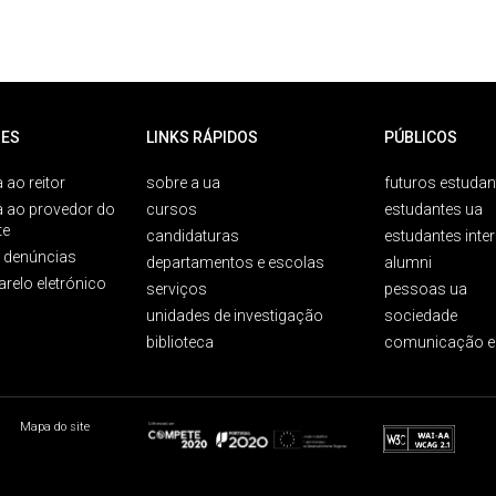
ES
LINKS RÁPIDOS
PÚBLICOS
 ao reitor
sobre a ua
futuros estudan
a ao provedor do
cursos
estudantes ua
te
candidaturas
estudantes inte
e denúncias
departamentos e escolas
alumni
arelo eletrónico
serviços
pessoas ua
unidades de investigação
sociedade
biblioteca
comunicação e
Mapa do site