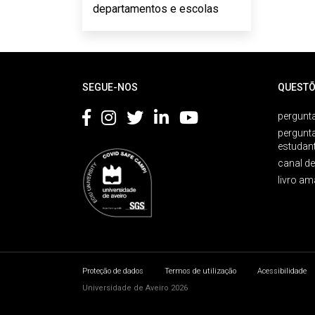
departamentos e escolas
Rodapé
SEGUE-NOS
QUESTÕ
pergunta
pergunt
estudan
canal d
livro am
Proteção de dados
Termos de utilização
Acessibilidade
Universidade de Aveiro 2026