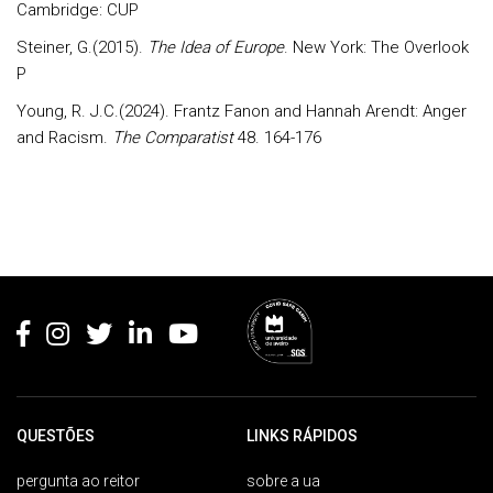
Cambridge: CUP
Steiner, G.(2015).
The Idea of Europe
. New York: The Overlook
P
Young, R. J.C.(2024). Frantz Fanon and Hannah Arendt: Anger
and Racism.
The Comparatist
48. 164-176
Rodapé
QUESTÕES
LINKS RÁPIDOS
pergunta ao reitor
sobre a ua