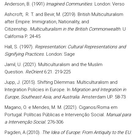
Anderson, B. (1991)
Imagined Communities
. London: Verso
Ashcroft, R. T. and Bevir, M. (2019). British Multiculturalism
after Empire: Immigration, Nationality, and
Citizenship.
Multiculturalism in the British Commonwealth
. U
California P. 24-45
Hall, S. (1997).
Representation: Cultural Representations and
Signifying Practices
. London: Sage
Jamil, U. (2021). Multiculturalism and the Muslim
Question.
ReOrient
6:21. 219-225
Jupp, J. (2015). Shifting Dilemmas: Multiculturalism and
Integration Policies in Europe. In
Migration and Integration in
Europe, Southeast Asia, and Australia
. Amsterdam UP. 58-73
Magano, O. e Mendes, M. M. (2021). Ciganos/Roma em
Portugal: Políticas Públicas e Intervenção Social.
Manual para
a Intervenção Social.
276-306
Pagden, A.(2010).
The Idea of Europe: From Antiquity to the EU
.