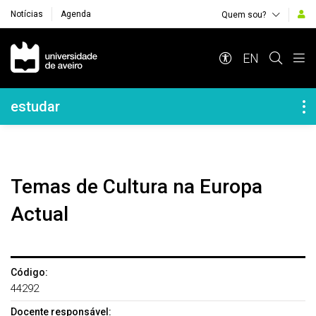
Notícias
Agenda
Quem sou?
Navegação Principal
EN
Navegação Lateral
estudar
Temas de Cultura na Europa
Actual
Código:
44292
Docente responsável: