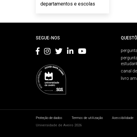
departamentos e escolas
Rodapé
SEGUE-NOS
QUESTÕ
pergunta
pergunt
estudan
canal d
livro am
Proteção de dados
Termos de utilização
Acessibilidade
Universidade de Aveiro 2026