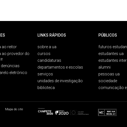
ES
LINKS RÁPIDOS
PÚBLICOS
 ao reitor
sobre a ua
futuros estudan
a ao provedor do
cursos
estudantes ua
te
candidaturas
estudantes inte
e denúncias
departamentos e escolas
alumni
arelo eletrónico
serviços
pessoas ua
unidades de investigação
sociedade
biblioteca
comunicação e
Mapa do site