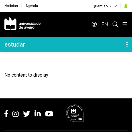
Notícias
Agenda
Quem sou?
Navegação Principal
EN
Navegação Lateral
estudar
No content to display
Rodapé