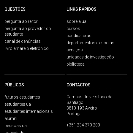
QUESTÕES
LINKS RÁPIDOS
pergunta ao reitor
sobre a ua
pergunta ao provedor do
cursos
estudante
candidaturas
canal de denúncias
departamentos e escolas
livro amarelo eletrónico
serviços
unidades de investigação
biblioteca
PÚBLICOS
CONTACTOS
Campus Universitário de
futuros estudantes
Santiago
estudantes ua
3810-193 Aveiro
estudantes internacionais
Portugal
alumni
+351 234 370 200
pessoas ua
sociedade