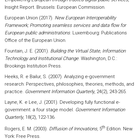
Insight Report. Brussels: European Commission.
European Union (2017).
New European Interoperability
Framework; Promoting seamless services and data flow for
European public administrations
. Luxembourg: Publications
Office of the European Union.
Fountain, J. E. (2001).
Building the Virtual State, Information
Technology and Institutional Change
. Washington, D.C.:
Brookings Institution Press.
Heeks, R. e Bailur, S. (2007). Analyzing e-government
research: Perspectives, philosophies, theories, methods, and
practice.
Government Information Quarterly
, 24(2), 243-265.
Layne, K. e Lee, J. (2001). Developing fully functional e-
government: a four stage model.
Government Information
Quarterly
, 18(2), 122-136.
th
Rogers, E. M. (2003).
Diffusion of Innovations
, 5
Edition. New
York: Free Press.