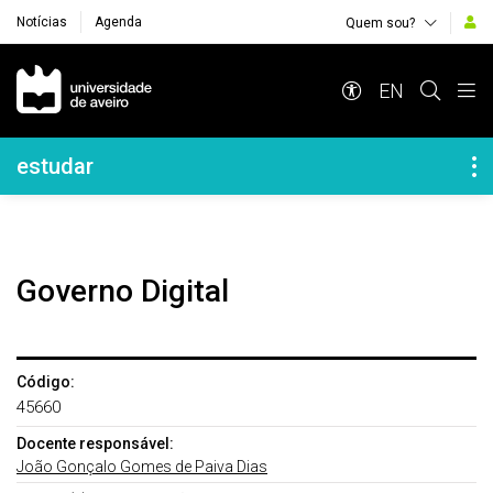
Notícias
Agenda
Quem sou?
Navegação Principal
EN
Navegação Lateral
estudar
Governo Digital
Código:
45660
Docente responsável:
João Gonçalo Gomes de Paiva Dias