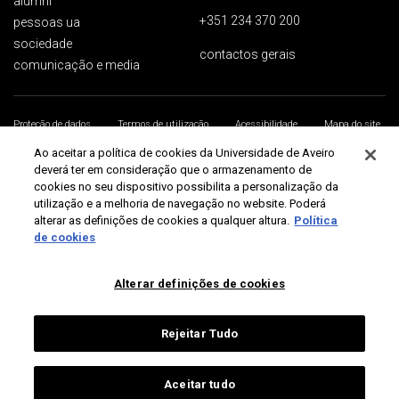
alumni
+351 234 370 200
pessoas ua
sociedade
contactos gerais
comunicação e media
Proteção de dados
Termos de utilização
Acessibilidade
Mapa do site
Universidade de Aveiro 2026
Ao aceitar a política de cookies da Universidade de Aveiro
deverá ter em consideração que o armazenamento de
cookies no seu dispositivo possibilita a personalização da
utilização e a melhoria de navegação no website. Poderá
alterar as definições de cookies a qualquer altura.
Política
de cookies
Alterar definições de cookies
Rejeitar Tudo
Aceitar tudo