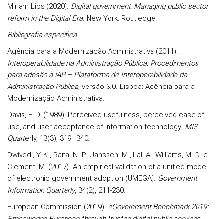
Miriam Lips (2020).
Digital government: Managing public sector
reform in the Digital Era
. New York: Routledge.
Bibliografia específica
Agência para a Modernização Administrativa (2011).
Interoperabilidade na Administração Pública: Procedimentos
para adesão à iAP – Plataforma de Interoperabilidade da
Administração Pública
, versão 3.0. Lisboa: Agência para a
Modernização Administrativa.
Davis, F. D. (1989). Perceived usefulness, perceived ease of
use, and user acceptance of information technology.
MIS
Quart
erly, 13(3), 319–340.
Dwivedi, Y. K., Rana, N. P., Janssen, M., Lal, A., Williams, M. D. e
Clement, M. (2017). An empirical validation of a unified model
of electronic government adoption (UMEGA).
Government
Information Quarterly
, 34(2), 211-230.
European Commission (2019).
eGovernment Benchmark 2019:
Empowering European through trusted digital public services
,