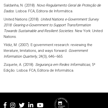
Saldanha, N. (2018).
Novo Regulamento Geral de Proteção de
Dados
. Lisboa: FCA, Editora de Informática.
United Nations (2018).
United Nations e-Government Survey
2018: Gearing e-Government to Support Transformation
Towards Sustainable and Resilient Societies
. New York: United
Nations.
Yildiz, M. (2007). E-government research: reviewing the
literature, limitations, and ways forward.
Government
Information Quarterly
, 24(3), 646–665.
Zúquete, A. (2018).
Segurança em Redes Informáticas
, 5ª
Edição. Lisboa: FCA, Editora de Informática.
Rodapé