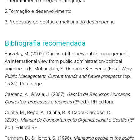
1.Recrutamento seleção e integração
2.Formação e desenvolvimento
3.Processos de gestão e melhoria do desempenho
Bibliografia recomendada
Barzelay, M. (2002). Origins of the new public management.
An international view from public administration/political
science. In K. McLaughlin, S. Osborne & E. Ferlie (Eds.),
New
Public Management. Current trends and future prospects
(pp.
15-34). Routledge
Caetano, A., & Vala, J. (2007).
Gestão de Recursos Humanos.
Contextos, processos e técnicas
(3ª ed.). RH Editora.
Cunha, M., Rego, A., Cunha, R. & Cabral-Cardoso, C.
(2006).
Manual de Comportamento Organizacional e Gestão
(6ª
ed.). Editora RH.
Farnham, D., & Horton, S. (1996).
Managing people in the public