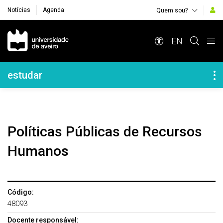
Notícias
Agenda
Quem sou?
Navegação Principal
EN
Navegação Lateral
estudar
Políticas Públicas de Recursos
Humanos
Código:
48093
Docente responsável: