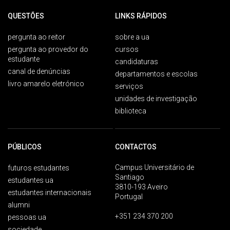
QUESTÕES
LINKS RÁPIDOS
pergunta ao reitor
sobre a ua
pergunta ao provedor do
cursos
estudante
candidaturas
canal de denúncias
departamentos e escolas
livro amarelo eletrónico
serviços
unidades de investigação
biblioteca
PÚBLICOS
CONTACTOS
Campus Universitário de
futuros estudantes
Santiago
estudantes ua
3810-193 Aveiro
estudantes internacionais
Portugal
alumni
+351 234 370 200
pessoas ua
sociedade