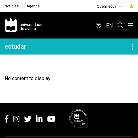
Notícias
Agenda
Quem sou?
Navegação Principal
EN
Navegação Lateral
estudar
No content to display
Rodapé