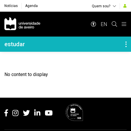
Notícias
Agenda
Quem sou?
Navegação Principal
EN
Navegação Lateral
estudar
No content to display
Rodapé