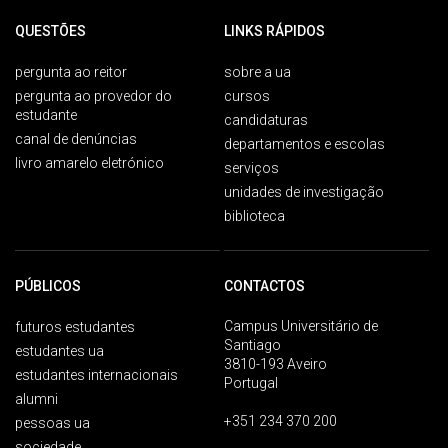
QUESTÕES
LINKS RÁPIDOS
pergunta ao reitor
sobre a ua
pergunta ao provedor do
cursos
estudante
candidaturas
canal de denúncias
departamentos e escolas
livro amarelo eletrónico
serviços
unidades de investigação
biblioteca
PÚBLICOS
CONTACTOS
Campus Universitário de
futuros estudantes
Santiago
estudantes ua
3810-193 Aveiro
estudantes internacionais
Portugal
alumni
+351 234 370 200
pessoas ua
sociedade