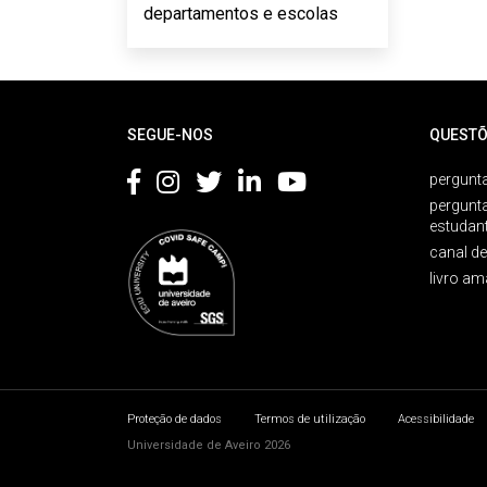
departamentos e escolas
Rodapé
SEGUE-NOS
QUESTÕ
pergunta
pergunt
estudan
canal d
livro am
Proteção de dados
Termos de utilização
Acessibilidade
Universidade de Aveiro 2026