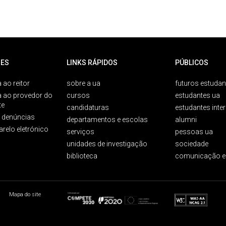
ES
LINKS RÁPIDOS
PÚBLICOS
 ao reitor
sobre a ua
futuros estudan
a ao provedor do
cursos
estudantes ua
te
candidaturas
estudantes inte
e denúncias
departamentos e escolas
alumni
arelo eletrónico
serviços
pessoas ua
unidades de investigação
sociedade
biblioteca
comunicação e
Mapa do site