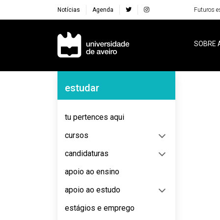
Notícias
Agenda
Futuros e
Navegação Principal
SOBRE 
Navegação Lateral
estudar
No content to display
tu pertences aqui
cursos
candidaturas
apoio ao ensino
apoio ao estudo
estágios e emprego