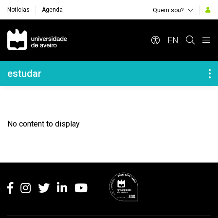
Notícias
Agenda
Quem sou?
Navegação Principal
EN
Navegação Lateral
estudar
No content to display
Rodapé