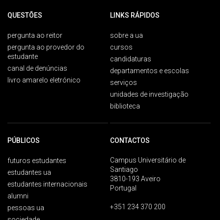
QUESTÕES
LINKS RÁPIDOS
pergunta ao reitor
sobre a ua
pergunta ao provedor do
cursos
estudante
candidaturas
canal de denúncias
departamentos e escolas
livro amarelo eletrónico
serviços
unidades de investigação
biblioteca
PÚBLICOS
CONTACTOS
Campus Universitário de
futuros estudantes
Santiago
estudantes ua
3810-193 Aveiro
estudantes internacionais
Portugal
alumni
+351 234 370 200
pessoas ua
sociedade