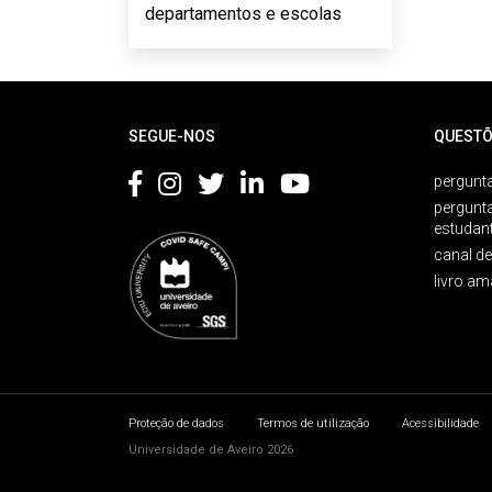
departamentos e escolas
Rodapé
SEGUE-NOS
QUESTÕ
pergunta
pergunt
estudan
canal d
livro am
Proteção de dados
Termos de utilização
Acessibilidade
Universidade de Aveiro 2026