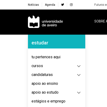
Notícias
Agenda
Futuros e
Navegação Principal
SOBRE 
Navegação Lateral
estudar
No content to display
tu pertences aqui
cursos
candidaturas
apoio ao ensino
apoio ao estudo
estágios e emprego