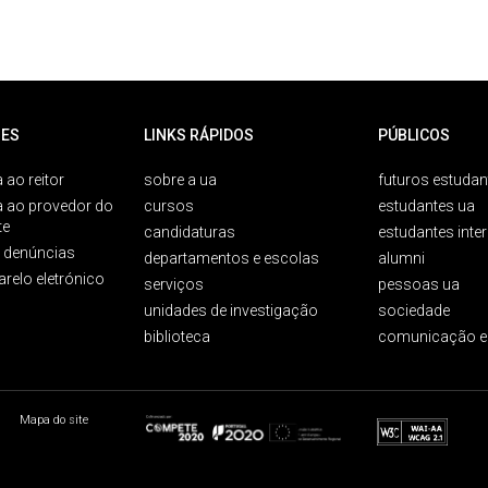
ES
LINKS RÁPIDOS
PÚBLICOS
 ao reitor
sobre a ua
futuros estudan
a ao provedor do
cursos
estudantes ua
te
candidaturas
estudantes inte
e denúncias
departamentos e escolas
alumni
arelo eletrónico
serviços
pessoas ua
unidades de investigação
sociedade
biblioteca
comunicação e
Mapa do site