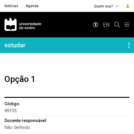
Notícias
Agenda
Quem sou?
Navegação Principal
EN
Navegação Lateral
estudar
Opção 1
Código:
89103
Docente responsável:
Não definido