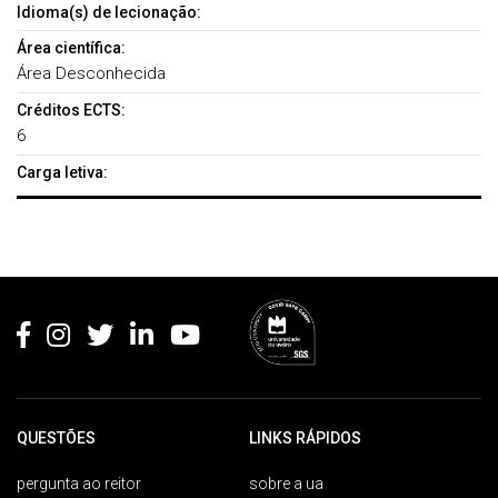
Idioma(s) de lecionação:
Área científica:
Área Desconhecida
Créditos ECTS:
6
Carga letiva:
Rodapé
QUESTÕES
LINKS RÁPIDOS
pergunta ao reitor
sobre a ua