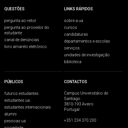
QUESTÕES
LINKS RÁPIDOS
pergunta ao reitor
sobre a ua
pergunta ao provedor do
cursos
estudante
candidaturas
canal de denúncias
departamentos e escolas
livro amarelo eletrónico
serviços
unidades de investigação
biblioteca
PÚBLICOS
CONTACTOS
Campus Universitário de
futuros estudantes
Santiago
estudantes ua
3810-193 Aveiro
estudantes internacionais
Portugal
alumni
+351 234 370 200
pessoas ua
sociedade