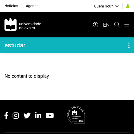
Notícias
Agenda
Quem sou?
Navegação Principal
EN
Navegação Lateral
estudar
No content to display
Rodapé