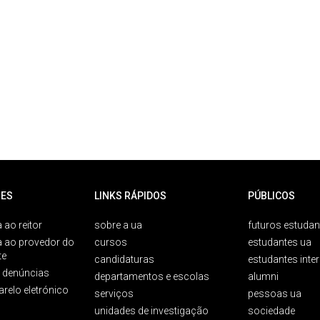
ES
LINKS RÁPIDOS
PÚBLICOS
 ao reitor
sobre a ua
futuros estudan
a ao provedor do
cursos
estudantes ua
te
candidaturas
estudantes inte
e denúncias
departamentos e escolas
alumni
arelo eletrónico
serviços
pessoas ua
unidades de investigação
sociedade