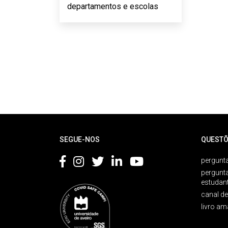
departamentos e escolas
Rodapé
SEGUE-NOS
QUESTÕ
pergunta
pergunt
estudan
canal d
livro am