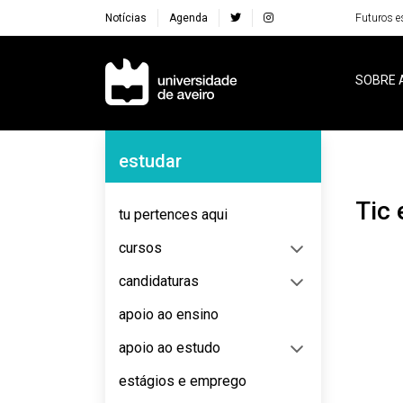
Notícias
Agenda
Futuros e
Navegação Principal
SOBRE 
Navegação Lateral
estudar
Ti
tu pertences aqui
cursos
candidaturas
apoio ao ensino
apoio ao estudo
estágios e emprego