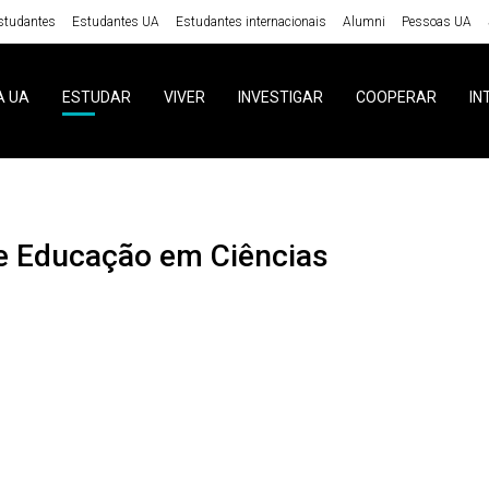
studantes
Estudantes UA
Estudantes internacionais
Alumni
Pessoas UA
A UA
ESTUDAR
VIVER
INVESTIGAR
COOPERAR
IN
c e Educação em Ciências