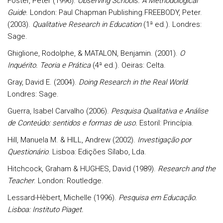
Foster, Peter (1996).
Observing Schools. A Methodological
Guide
. London: Paul Chapman Publishing.FREEBODY, Peter.
(2003).
Qualitative Research in Education
(1ª ed.). Londres:
Sage.
Ghiglione, Rodolphe, & MATALON, Benjamin. (2001).
O
Inquérito. Teoria e Prática
(4ª ed.). Oeiras: Celta.
Gray, David E. (2004).
Doing Research in the Real World
.
Londres: Sage.
Guerra, Isabel Carvalho (2006).
Pesquisa Qualitativa e Análise
de Conteúdo: sentidos e formas de uso.
Estoril: Princípia.
Hill, Manuela M. & HILL, Andrew (2002).
Investigação por
Questionário
. Lisboa: Edições Sílabo, Lda.
Hitchcock, Graham & HUGHES, David (1989).
Research and the
Teacher
. London: Routledge.
Lessard-Hèbert, Michelle (1996).
Pesquisa em Educação.
Lisboa: Instituto Piaget.