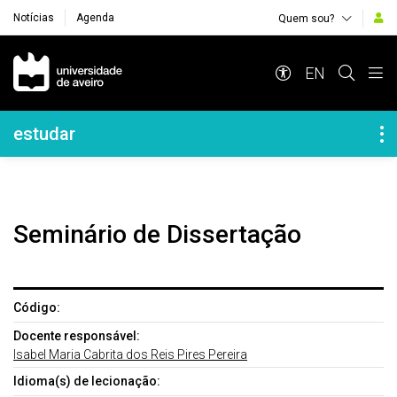
Notícias
Agenda
Quem sou?
Navegação Principal
EN
Navegação Lateral
estudar
Seminário de Dissertação
Código:
Docente responsável:
Isabel Maria Cabrita dos Reis Pires Pereira
Idioma(s) de lecionação: