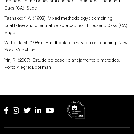
methodsi n the behavioral and social sciences Thousand
Oaks (CA): Sage
Tashakkori, A.
(1998). Mixed methodology : combining
qualitative and quantitative approaches Thousand Oaks (CA):
Sage
Wittrock, M. (1986).
Handbook of research on teaching.
New
York: MacMillan
Yin, R. (2007). Estudo de caso : planejamento e métodos.
Porto Alegre: Bookman
Rodapé