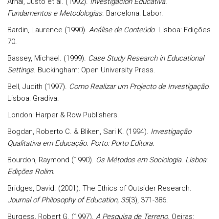
Arnal, Justo et al. (1992).
Investigación Educativa.
Fundamentos e Metodologias
. Barcelona: Labor.
Bardin, Laurence (1990).
Análise de Conteúdo
. Lisboa: Edições
70.
Bassey, Michael. (1999).
Case Study Research in Educational
Settings
. Buckingham: Open University Press.
Bell, Judith (1997).
Como Realizar um Projecto de Investigação
.
Lisboa: Gradiva.
London: Harper & Row Publishers.
Bogdan, Roberto C. & Bliken, Sari K. (1994).
Investigação
Qualitativa em Educação. Porto: Porto Editora.
Bourdon, Raymond (1990).
Os Métodos em Sociologia. Lisboa:
Edições Rolim.
Bridges, David. (2001). The Ethics of Outsider Research.
Journal of Philosophy of Education, 35
(3), 371-386.
Burgess, Robert G. (1997).
A Pesquisa de Terreno
. Oeiras: