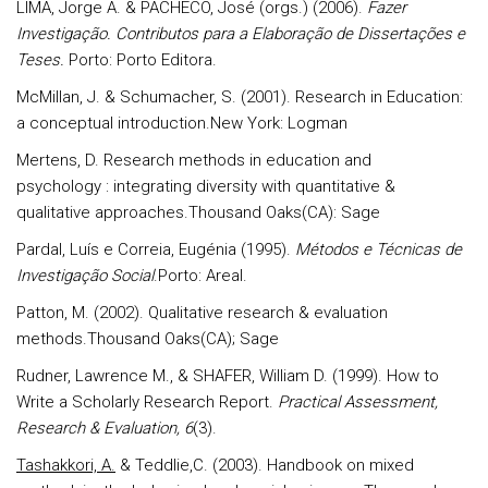
LIMA, Jorge A. & PACHECO, José (orgs.) (2006).
Fazer
Investigação. Contributos para a Elaboração de Dissertações e
Teses.
Porto: Porto Editora.
McMillan, J. & Schumacher, S. (2001). Research in Education:
a conceptual introduction.New York: Logman
Mertens, D. Research methods in education and
psychology : integrating diversity with quantitative &
qualitative approaches.Thousand Oaks(CA): Sage
Pardal, Luís e Correia, Eugénia (1995).
Métodos e Técnicas de
Investigação Social
.Porto: Areal.
Patton, M. (2002). Qualitative research & evaluation
methods.Thousand Oaks(CA); Sage
Rudner, Lawrence M., & SHAFER, William D. (1999). How to
Write a Scholarly Research Report.
Practical Assessment,
Research & Evaluation, 6
(3).
Tashakkori, A.
& Teddlie,C. (2003). Handbook on mixed