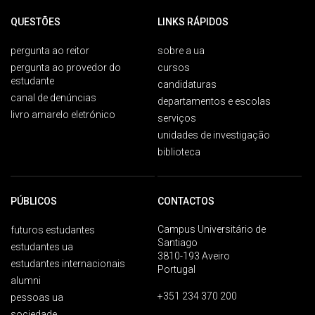
QUESTÕES
LINKS RÁPIDOS
pergunta ao reitor
sobre a ua
pergunta ao provedor do
cursos
estudante
candidaturas
canal de denúncias
departamentos e escolas
livro amarelo eletrónico
serviços
unidades de investigação
biblioteca
PÚBLICOS
CONTACTOS
Campus Universitário de
futuros estudantes
Santiago
estudantes ua
3810-193 Aveiro
estudantes internacionais
Portugal
alumni
+351 234 370 200
pessoas ua
sociedade