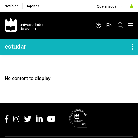
Notícias
Agenda
Quem sou?
Navegação Principal
EN
Navegação Lateral
estudar
No content to display
Rodapé