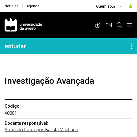
Notícias
Agenda
Quem sou?
Navegação Principal
EN
Navegação Lateral
estudar
Investigação Avançada
Código:
40881
Docente responsável:
Armando Domingos Batista Machado