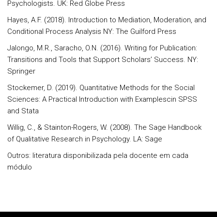
Psychologists. UK: Red Globe Press
Hayes, A.F. (2018). Introduction to Mediation, Moderation, and
Conditional Process Analysis NY: The Guilford Press
Jalongo, M.R., Saracho, O.N. (2016). Writing for Publication:
Transitions and Tools that Support Scholars’ Success. NY:
Springer
Stockemer, D. (2019). Quantitative Methods for the Social
Sciences: A Practical Introduction with Examplescin SPSS
and Stata
Willig, C., & Stainton-Rogers, W. (2008). The Sage Handbook
of Qualitative Research in Psychology. LA: Sage
Outros: literatura disponibilizada pela docente em cada
módulo
Rodapé