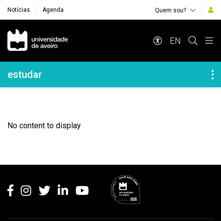
Notícias
Agenda
Quem sou?
Navegação Principal
EN
Navegação Lateral
estudar
No content to display
Rodapé