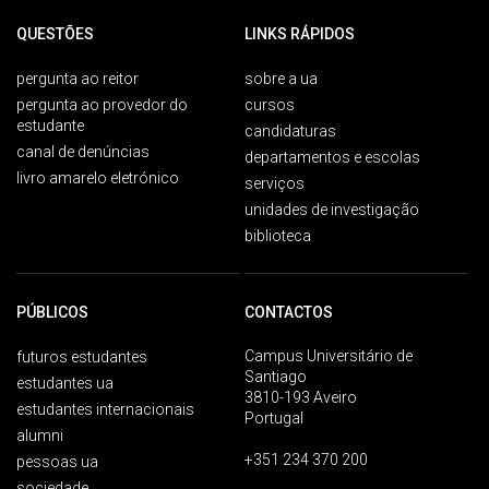
QUESTÕES
LINKS RÁPIDOS
pergunta ao reitor
sobre a ua
pergunta ao provedor do
cursos
estudante
candidaturas
canal de denúncias
departamentos e escolas
livro amarelo eletrónico
serviços
unidades de investigação
biblioteca
PÚBLICOS
CONTACTOS
Campus Universitário de
futuros estudantes
Santiago
estudantes ua
3810-193 Aveiro
estudantes internacionais
Portugal
alumni
+351 234 370 200
pessoas ua
sociedade