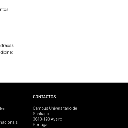
ntos.
Strauss,
icine:
CONTACTOS
Campus Universitário de
tes
Santiago
3810-193 Aveiro
rnacionais
Portugal