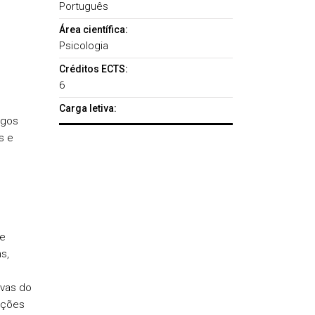
Português
Área científica:
Psicologia
Créditos ECTS:
6
Carga letiva:
igos
s e
de
s,
ivas do
ações