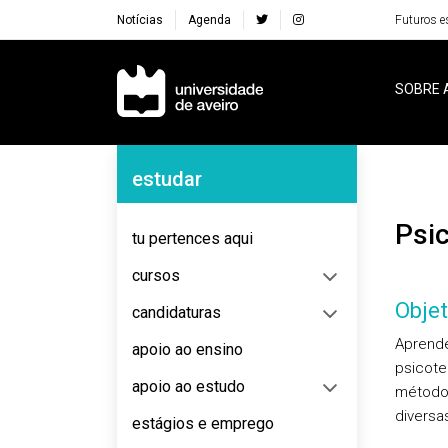
Notícias
Agenda
Futuros e
Navegação Principal
SOBRE 
Navegação Lateral
estudar
Ps
tu pertences aqui
cursos
Objet
candidaturas
Aprende
apoio ao ensino
psicote
apoio ao estudo
métodos
diversa
estágios e emprego