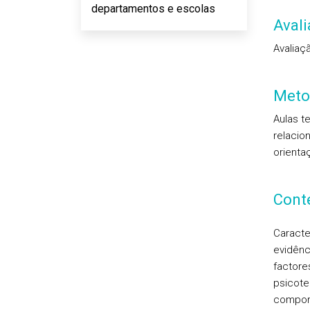
departamentos e escolas
Aval
Avaliaçã
Meto
Aulas t
relacio
orienta
Cont
Caracte
evidênc
factore
psicote
compor