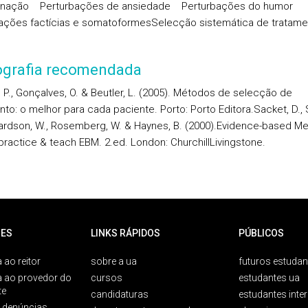
inação
Perturbações de ansiedade
Perturbações do humor
ações factícias e somatoformes
Selecção sistemática de tratame
iografia recomendada
, P., Gonçalves, O. & Beutler, L. (2005). Métodos de selecção de
nto: o melhor para cada paciente.
Porto: Porto Editora.
Sacket, D., 
hardson, W., Rosemberg, W. & Haynes, B. (2000).
Evidence-based Med
practice & teach EBM. 2.ed. London: Churchill
Livingstone.
ES
LINKS RÁPIDOS
PÚBLICOS
 ao reitor
sobre a ua
futuros estudan
a ao provedor do
cursos
estudantes ua
te
candidaturas
estudantes inte
e denúncias