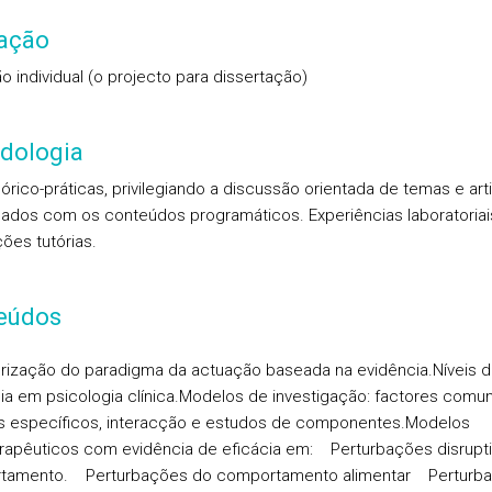
iação
o individual (o projecto para dissertação)
dologia
eórico-práticas, privilegiando a discussão orientada de temas e art
nados com os conteúdos programáticos. Experiências laboratoriai
ções tutórias.
eúdos
rização do paradigma da actuação baseada na evidência.
Níveis 
ia em psicologia clínica.
Modelos de investigação: factores comun
s específicos, interacção e estudos de componentes.
Modelos
rapêuticos com evidência de eficácia em:
Perturbações disrupt
tamento.
Perturbações do comportamento alimentar
Perturb