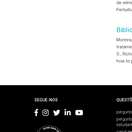
de elim
Perturb
Bibl
Moreira
tratame
S., Ric
how to 
Rodapé
SEGUE-NOS
QUESTÕ
pergunta
pergunt
estudan
canal d