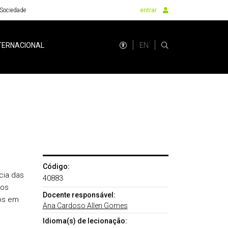
Sociedade
entrar
EN
TERNACIONAL
Código:
cia das
40883
aos
Docente responsável:
os em
Ana Cardoso Allen Gomes
Idioma(s) de lecionação: