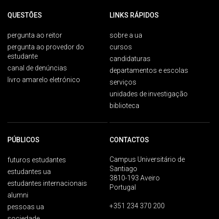
QUESTÕES
LINKS RÁPIDOS
pergunta ao reitor
sobre a ua
pergunta ao provedor do
cursos
estudante
candidaturas
canal de denúncias
departamentos e escolas
livro amarelo eletrónico
serviços
unidades de investigação
biblioteca
PÚBLICOS
CONTACTOS
Campus Universitário de
futuros estudantes
Santiago
estudantes ua
3810-193 Aveiro
estudantes internacionais
Portugal
alumni
+351 234 370 200
pessoas ua
sociedade