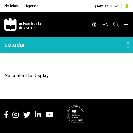
Notícias
Agenda
Quem sou?
Navegação Principal
EN
Navegação Lateral
estudar
No content to display
Rodapé