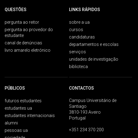
QUESTÕES
LINKS RÁPIDOS
pergunta ao reitor
sobre a ua
pergunta ao provedor do
cursos
estudante
candidaturas
canal de denúncias
departamentos e escolas
livro amarelo eletrónico
serviços
unidades de investigação
biblioteca
PÚBLICOS
CONTACTOS
Campus Universitário de
futuros estudantes
Santiago
estudantes ua
3810-193 Aveiro
estudantes internacionais
Portugal
alumni
+351 234 370 200
pessoas ua
sociedade