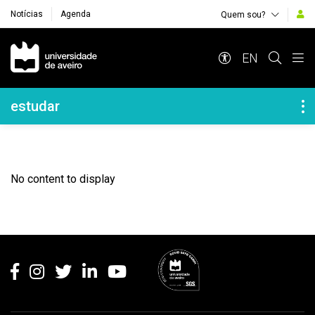
Notícias
Agenda
Quem sou?
Navegação Principal
EN
Navegação Lateral
estudar
No content to display
Rodapé