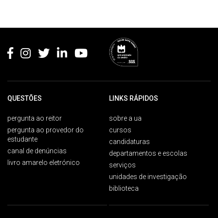
Rodapé
QUESTÕES
LINKS RÁPIDOS
pergunta ao reitor
sobre a ua
pergunta ao provedor do
cursos
estudante
candidaturas
canal de denúncias
departamentos e escolas
livro amarelo eletrónico
serviços
unidades de investigação
biblioteca