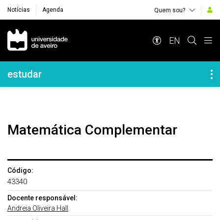
Notícias
Agenda
Quem sou?
Navegação Principal
EN
Navegação Lateral
estudar
Matemática Complementar
Código:
43340
Docente responsável:
Andreia Oliveira Hall