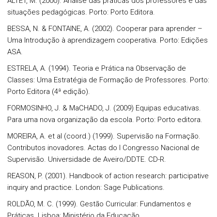
ALTET, M. (2000). Análise das práticas dos professores e das
situações pedagógicas. Porto: Porto Editora.
BESSA, N. & FONTAINE, A. (2002). Cooperar para aprender –
Uma Introdução à aprendizagem cooperativa. Porto: Edições
ASA.
ESTRELA, A. (1994). Teoria e Prática na Observação de
Classes: Uma Estratégia de Formação de Professores. Porto:
Porto Editora (4ª edição).
FORMOSINHO, J. & MaCHADO, J. (2009) Equipas educativas.
Para uma nova organização da escola. Porto: Porto editora.
MOREIRA, A. et al (coord.) (1999). Supervisão na Formação.
Contributos inovadores. Actas do I Congresso Nacional de
Supervisão. Universidade de Aveiro/DDTE. CD-R.
REASON, P. (2001). Handbook of action research: participative
inquiry and practice. London: Sage Publications.
ROLDÃO, M. C. (1999). Gestão Curricular: Fundamentos e
Práticas. Lisboa: Ministério da Educação.