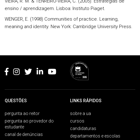
VIEIRA, R. M. & TENREIRO-VIEIRA, C. (2005). Estratégias de
ensino / aprendizagem. Lisboa: Instituto Piaget.
WENGER, E. (1998) Communities of practice. Learning,
meaning and identity. New York: Cambridge University Press.
Rodapé
QUESTÕES
LINKS RÁPIDOS
pergunta ao reitor
sobre a ua
pergunta ao provedor do
cursos
estudante
candidaturas
canal de denúncias
departamentos e escolas