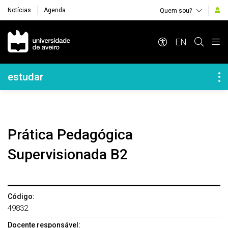
Notícias
Agenda
Quem sou?
Navegação Principal
EN
Navegação Lateral
estudar
Prática Pedagógica
Supervisionada B2
Código:
49832
Docente responsável: