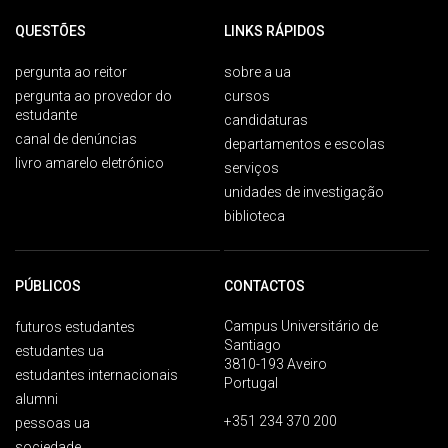
QUESTÕES
LINKS RÁPIDOS
pergunta ao reitor
sobre a ua
pergunta ao provedor do
cursos
estudante
candidaturas
canal de denúncias
departamentos e escolas
livro amarelo eletrónico
serviços
unidades de investigação
biblioteca
PÚBLICOS
CONTACTOS
Campus Universitário de
futuros estudantes
Santiago
estudantes ua
3810-193 Aveiro
estudantes internacionais
Portugal
alumni
+351 234 370 200
pessoas ua
sociedade