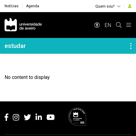
Notícias
Agenda
Quem sou?
Navegação Principal
EN
Navegação Lateral
estudar
No content to display
Rodapé