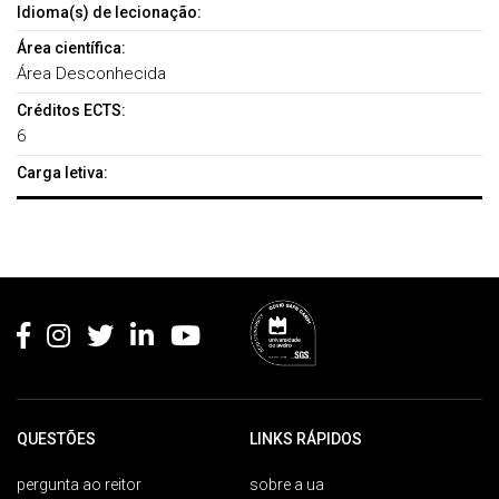
Idioma(s) de lecionação:
Área científica:
Área Desconhecida
Créditos ECTS:
6
Carga letiva:
Rodapé
QUESTÕES
LINKS RÁPIDOS
pergunta ao reitor
sobre a ua