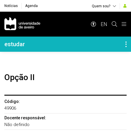
Notícias
Agenda
Quem sou?
Navegação Principal
EN
Navegação Lateral
estudar
Opção II
Código:
49906
Docente responsável:
Não definido